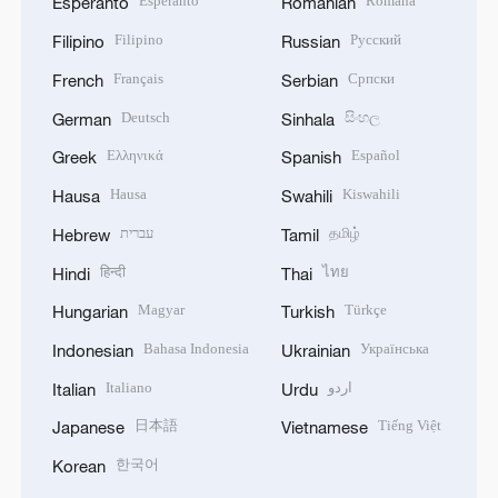
Esperanto
Română
Esperanto
Romanian
Filipino
Русский
Filipino
Russian
Français
Српски
French
Serbian
Deutsch
සිංහල
German
Sinhala
Ελληνικά
Español
Greek
Spanish
Hausa
Kiswahili
Hausa
Swahili
עברית
தமிழ்
Hebrew
Tamil
हिन्दी
ไทย
Hindi
Thai
Magyar
Türkçe
Hungarian
Turkish
Bahasa Indonesia
Українська
Indonesian
Ukrainian
Italiano
اردو
Italian
Urdu
日本語
Tiếng Việt
Japanese
Vietnamese
한국어
Korean