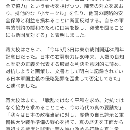
全で協力』という看板を揚げつつ、陣営の対立をあお
り、排他的な『小サークル』を作り、他国の戦略的安
全保障と利益を損ねることに断固反対する。自らの軍
事的制約の緩和のために口実を探し、突破を図ること
にも断固反対する」と表明しました。
蒋大校はさらに、「今年5月3日は東京裁判開廷80周年
記念日だった。日本の右翼勢力は80年来、人類の良知
と歴史の正義を代表する厳粛な判決を意図的に薄め、
対抗しようと画策し、文書として明白に記録されてい
る日本軍国主義の侵略犯罪を歪曲して否定してきた」
と述べました。
蒋大校はまた、「戦乱ではなく平和を求め、対抗では
なく協力を求めることこそ、今の時代の真の要請だ」
「我々は日本の政権当局に対し、虚偽の自己誇示と軍
備拡大や戦争準備の野心を捨て、真の歴史を正面から
直視する態度と誠実に罪を悔い改める行動を真に示