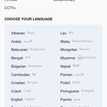
CCTV+
CHOOSE YOUR LANGUAGE
Shqip
ລາວ
Albanian
Lao
العربية
Bahasa Melayu
Arabic
Malay
Беларуская
Монгол
Belarusian
Mongolian
বাংলা
မြန်မာဘာသာ
Bengali
Myanmar
Български
नेपाली
Bulgarian
Nepali
ខ្មែរ
فارسی
Cambodian
Persian
Hrvatski
Polski
Croatian
Polish
Český
Português
Czech
Portuguese
English
پښتو
English
Pashto