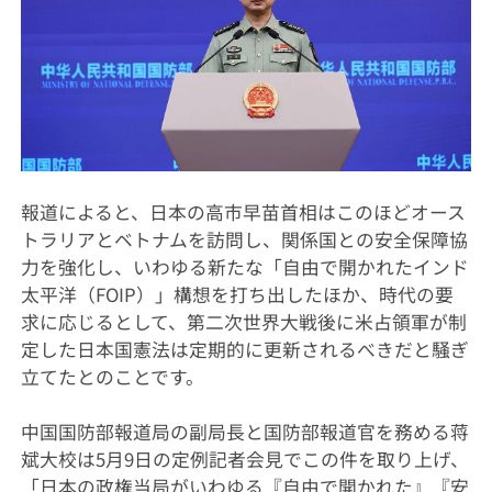
報道によると、日本の高市早苗首相はこのほどオース
トラリアとベトナムを訪問し、関係国との安全保障協
力を強化し、いわゆる新たな「自由で開かれたインド
太平洋（FOIP）」構想を打ち出したほか、時代の要
求に応じるとして、第二次世界大戦後に米占領軍が制
定した日本国憲法は定期的に更新されるべきだと騒ぎ
立てたとのことです。
中国国防部報道局の副局長と国防部報道官を務める蒋
斌大校は5月9日の定例記者会見でこの件を取り上げ、
「日本の政権当局がいわゆる『自由で開かれた』『安