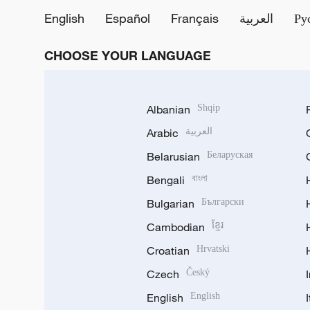
English
Español
Français
العربية
Ру
CHOOSE YOUR LANGUAGE
Albanian
Shqip
Arabic
العربية
Belarusian
Беларуская
Bengali
বাংলা
Bulgarian
Български
Cambodian
ខ្មែរ
Croatian
Hrvatski
Czech
Český
English
English