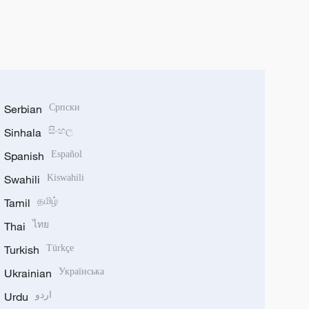
Serbian
Српски
Sinhala
සිංහල
Spanish
Español
Swahili
Kiswahili
Tamil
தமிழ்
Thai
ไทย
Turkish
Türkçe
Ukrainian
Українська
Urdu
اردو