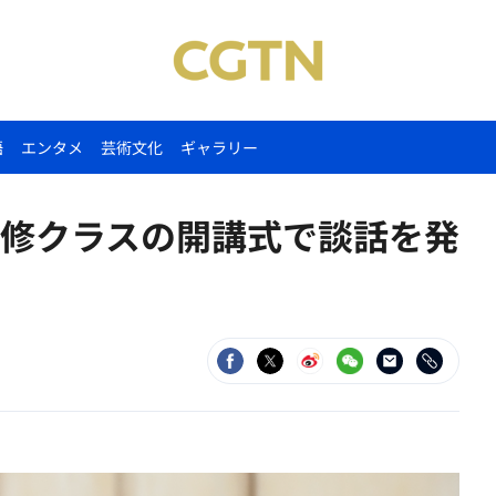
語
エンタメ
芸術文化
ギャラリー
修クラスの開講式で談話を発