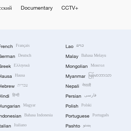
сский
Documentary
CCTV+
French
Français
Lao
ລາວ
German
Deutsch
Malay
Bahasa Melayu
Greek
Ελληνικά
Mongolian
Монгол
Hausa
Hausa
Myanmar
မြန်မာဘာသာ
Hebrew
עברית
Nepali
नेपाली
Hindi
हिन्दी
Persian
فارسی
Hungarian
Magyar
Polish
Polski
Indonesian
Bahasa Indonesia
Portuguese
Português
Italian
Italiano
Pashto
پښتو