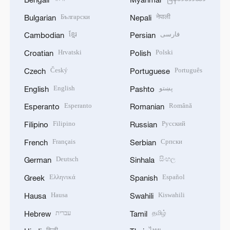
Български
नेपाली
Bulgarian
Nepali
ខ្មែរ
فارسی
Cambodian
Persian
Hrvatski
Polski
Croatian
Polish
Český
Português
Czech
Portuguese
English
پښتو
English
Pashto
Esperanto
Română
Esperanto
Romanian
Filipino
Русский
Filipino
Russian
Français
Српски
French
Serbian
Deutsch
සිංහල
German
Sinhala
Ελληνικά
Español
Greek
Spanish
Hausa
Kiswahili
Hausa
Swahili
עברית
தமிழ்
Hebrew
Tamil