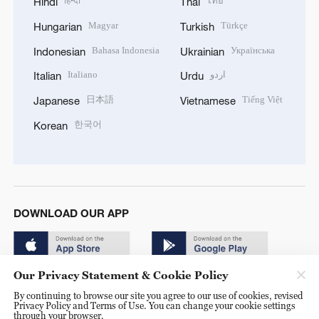
हिन्दी
ไทย
Hindi
Thai
Magyar
Türkçe
Hungarian
Turkish
Bahasa Indonesia
Українська
Indonesian
Ukrainian
Italiano
اردو
Italian
Urdu
日本語
Tiếng Việt
Japanese
Vietnamese
한국어
Korean
DOWNLOAD OUR APP
Our Privacy Statement & Cookie Policy
By continuing to browse our site you agree to our use of cookies, revised
Privacy Policy and Terms of Use. You can change your cookie settings
through your browser.
© China Radio International.CRI. All Rights Reserved. 16A