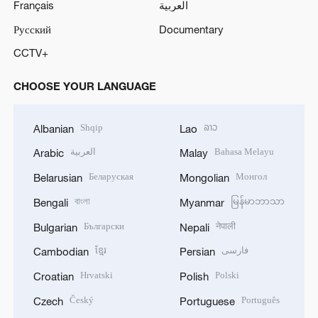
Français
العربية
Русский
Documentary
CCTV+
CHOOSE YOUR LANGUAGE
Shqip
ລາວ
Albanian
Lao
العربية
Bahasa Melayu
Arabic
Malay
Беларуская
Монгол
Belarusian
Mongolian
বাংলা
မြန်မာဘာသာ
Bengali
Myanmar
Български
नेपाली
Bulgarian
Nepali
ខ្មែរ
فارسی
Cambodian
Persian
Hrvatski
Polski
Croatian
Polish
Český
Português
Czech
Portuguese