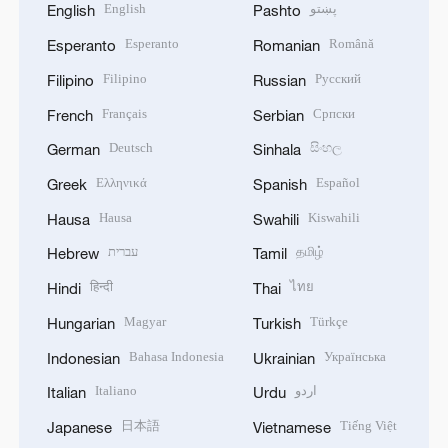
English
پښتو
English
Pashto
Esperanto
Română
Esperanto
Romanian
Filipino
Русский
Filipino
Russian
Français
Српски
French
Serbian
Deutsch
සිංහල
German
Sinhala
Ελληνικά
Español
Greek
Spanish
Hausa
Kiswahili
Hausa
Swahili
עברית
தமிழ்
Hebrew
Tamil
हिन्दी
ไทย
Hindi
Thai
Magyar
Türkçe
Hungarian
Turkish
Bahasa Indonesia
Українська
Indonesian
Ukrainian
Italiano
اردو
Italian
Urdu
日本語
Tiếng Việt
Japanese
Vietnamese