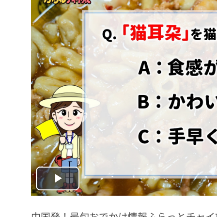
Play
Video
中国発！最旬おでかけ情報ふらっとチャイ