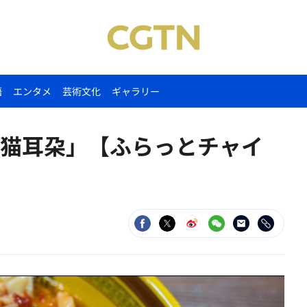
語
エンタメ
芸術文化
ギャラリー
猫耳朶」【ふらっとチャイ