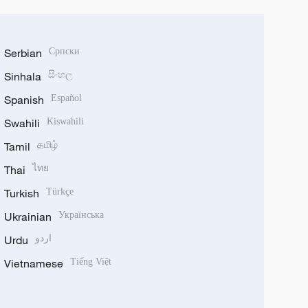
Serbian
Српски
Sinhala
සිංහල
Spanish
Español
Swahili
Kiswahili
Tamil
தமிழ்
Thai
ไทย
Turkish
Türkçe
Ukrainian
Українська
Urdu
اردو
Vietnamese
Tiếng Việt