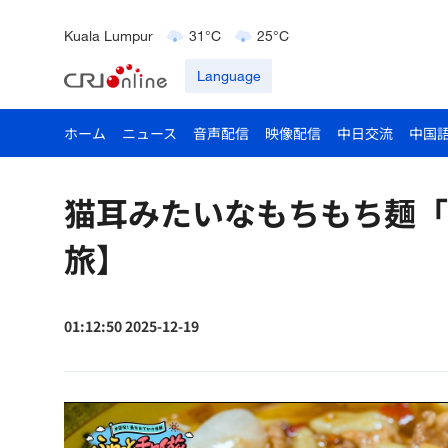
Mumbai
31°C
27°C
Kuala Lumpur
31°C
25°C
Singapore
30°C
25°C
Language
London
18°C
9°C
ホーム
ニュース
音声配信
映像配信
中日交流
中国
猫耳みたいなもちもち麺「
旅】
01:12:50 2025-12-19