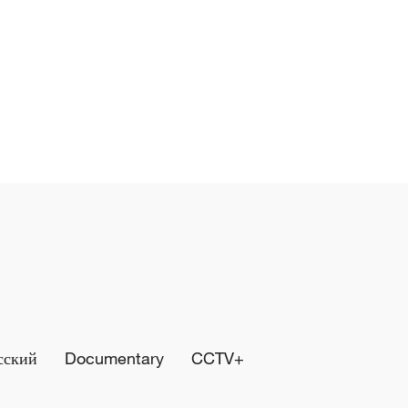
сский
Documentary
CCTV+