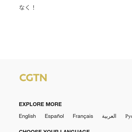
なく！
EXPLORE MORE
English
Español
Français
العربية
Ру
CHOOSE YOUR LANGUAGE