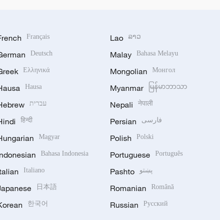
French
Français
Lao
ລາວ
German
Deutsch
Malay
Bahasa Melayu
Greek
Ελληνικά
Mongolian
Монгол
Hausa
Hausa
Myanmar
မြန်မာဘာသာ
Hebrew
עברית
Nepali
नेपाली
Hindi
हिन्दी
Persian
فارسی
Hungarian
Magyar
Polish
Polski
Indonesian
Bahasa Indonesia
Portuguese
Português
Italian
Italiano
Pashto
پښتو
Japanese
日本語
Romanian
Română
Korean
한국어
Russian
Русский