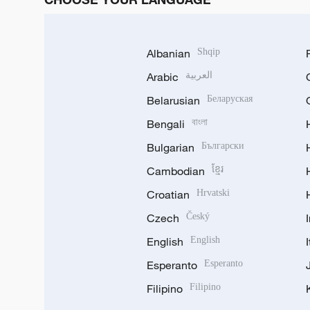
Albanian
Shqip
Arabic
العربية
Belarusian
Беларуская
Bengali
বাংলা
Bulgarian
Български
Cambodian
ខ្មែរ
Croatian
Hrvatski
Czech
Český
English
English
Esperanto
Esperanto
Filipino
Filipino