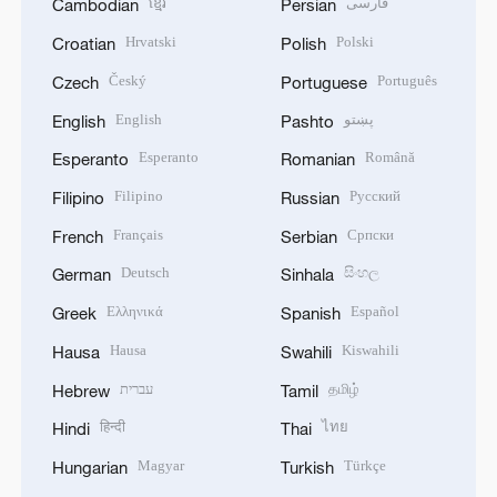
ខ្មែរ
فارسی
Cambodian
Persian
Hrvatski
Polski
Croatian
Polish
Český
Português
Czech
Portuguese
English
پښتو
English
Pashto
Esperanto
Română
Esperanto
Romanian
Filipino
Русский
Filipino
Russian
Français
Српски
French
Serbian
Deutsch
සිංහල
German
Sinhala
Ελληνικά
Español
Greek
Spanish
Hausa
Kiswahili
Hausa
Swahili
עברית
தமிழ்
Hebrew
Tamil
हिन्दी
ไทย
Hindi
Thai
Magyar
Türkçe
Hungarian
Turkish