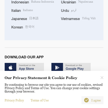
Bahasa Indonesia
Українська
Indonesian
Ukrainian
Italiano
اردو
Italian
Urdu
日本語
Tiếng Việt
Japanese
Vietnamese
한국어
Korean
DOWNLOAD OUR APP
Our Privacy Statement & Cookie Policy
By continuing to browse our site you agree to our use of cookies, revised
Privacy Policy and Terms of Use. You can change your cookie settings
through your browser.
© China Radio International.CRI. All Rights Reserved. 16A
Shijingshan Road, Beijing, China. 100040
Privacy Policy
Terms of Use
I agree