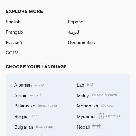
EXPLORE MORE
English
Español
Français
العربية
Русский
Documentary
CCTV+
CHOOSE YOUR LANGUAGE
Shqip
ລາວ
Albanian
Lao
العربية
Bahasa Melayu
Arabic
Malay
Беларуская
Монгол
Belarusian
Mongolian
বাংলা
မြန်မာဘာသာ
Bengali
Myanmar
Български
नेपाली
Bulgarian
Nepali