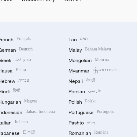
French
Français
Lao
ລາວ
German
Deutsch
Malay
Bahasa Melayu
Greek
Ελληνικά
Mongolian
Монгол
Hausa
Hausa
Myanmar
မြန်မာဘာသာ
Hebrew
עברית
Nepali
नेपाली
Hindi
हिन्दी
Persian
فارسی
Hungarian
Magyar
Polish
Polski
Indonesian
Bahasa Indonesia
Portuguese
Português
Italian
Italiano
Pashto
پښتو
Japanese
日本語
Romanian
Română