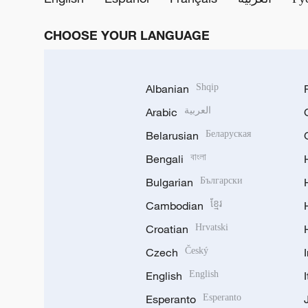
CHOOSE YOUR LANGUAGE
Albanian
Shqip
Arabic
العربية
Belarusian
Беларуская
Bengali
বাংলা
Bulgarian
Български
Cambodian
ខ្មែរ
Croatian
Hrvatski
Czech
Český
English
English
Esperanto
Esperanto