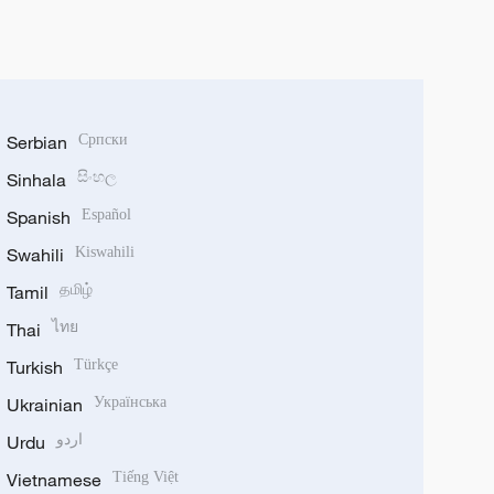
Serbian
Српски
Sinhala
සිංහල
Spanish
Español
Swahili
Kiswahili
Tamil
தமிழ்
Thai
ไทย
Turkish
Türkçe
Ukrainian
Українська
Urdu
اردو
Vietnamese
Tiếng Việt