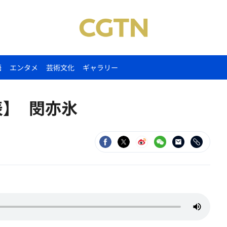
語
エンタメ
芸術文化
ギャラリー
表】 閔亦氷