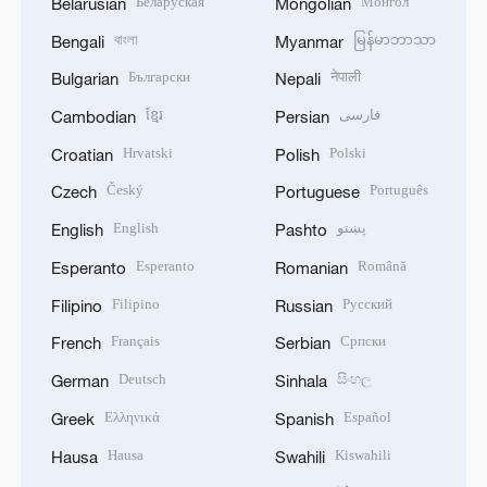
Беларуская
Монгол
Belarusian
Mongolian
বাংলা
မြန်မာဘာသာ
Bengali
Myanmar
Български
नेपाली
Bulgarian
Nepali
ខ្មែរ
فارسی
Cambodian
Persian
Hrvatski
Polski
Croatian
Polish
Český
Português
Czech
Portuguese
English
پښتو
English
Pashto
Esperanto
Română
Esperanto
Romanian
Filipino
Русский
Filipino
Russian
Français
Српски
French
Serbian
Deutsch
සිංහල
German
Sinhala
Ελληνικά
Español
Greek
Spanish
Hausa
Kiswahili
Hausa
Swahili