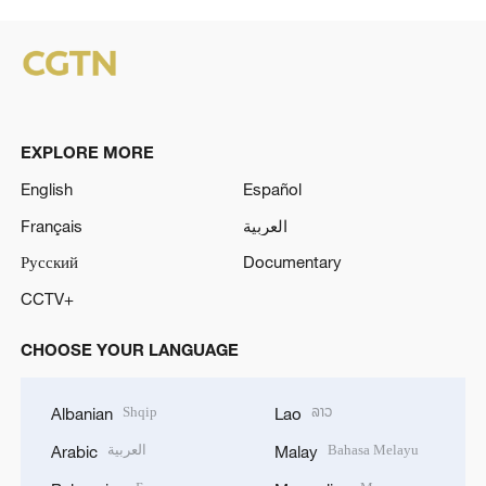
EXPLORE MORE
English
Español
Français
العربية
Русский
Documentary
CCTV+
CHOOSE YOUR LANGUAGE
Shqip
ລາວ
Albanian
Lao
العربية
Bahasa Melayu
Arabic
Malay