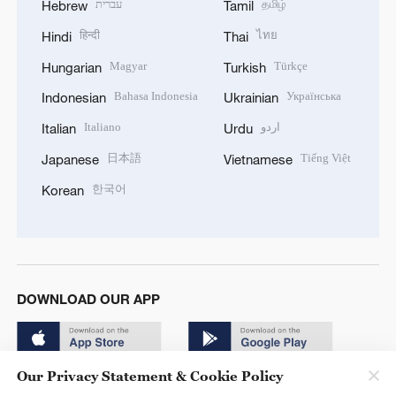
עברית
தமிழ்
Hebrew
Tamil
हिन्दी
ไทย
Hindi
Thai
Magyar
Türkçe
Hungarian
Turkish
Bahasa Indonesia
Українська
Indonesian
Ukrainian
Italiano
اردو
Italian
Urdu
日本語
Tiếng Việt
Japanese
Vietnamese
한국어
Korean
DOWNLOAD OUR APP
Our Privacy Statement & Cookie Policy