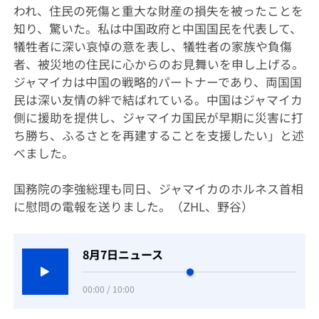
われ、住民の死傷と重大な財産の損失を被ったことを
知り、驚いた。私は中国政府と中国国民を代表して、
犠牲者に深い哀悼の意を表し、犠牲者の家族や負傷
者、被災地の住民に心からのお見舞いを申し上げる。
ジャマイカは中国の戦略的パートナーであり、両国国
民は深い友情の絆で結ばれている。中国はジャマイカ
側に援助を提供し、ジャマイカ国民が早期に災害に打
ち勝ち、ふるさとを再建することを支援したい」と述
べました。
国務院の李強総理も同日、ジャマイカのホルネス首相
に慰問の電報を送りました。（ZHL、野谷）
8月7日ニュース
00:00 / 10:00