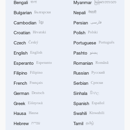
বাংলা
မြန်မာဘာသာ
Bengali
Myanmar
Български
नेपाली
Bulgarian
Nepali
ខ្មែរ
فارسی
Cambodian
Persian
Hrvatski
Polski
Croatian
Polish
Český
Português
Czech
Portuguese
English
پښتو
English
Pashto
Esperanto
Română
Esperanto
Romanian
Filipino
Русский
Filipino
Russian
Français
Српски
French
Serbian
Deutsch
සිංහල
German
Sinhala
Ελληνικά
Español
Greek
Spanish
Hausa
Kiswahili
Hausa
Swahili
עברית
தமிழ்
Hebrew
Tamil