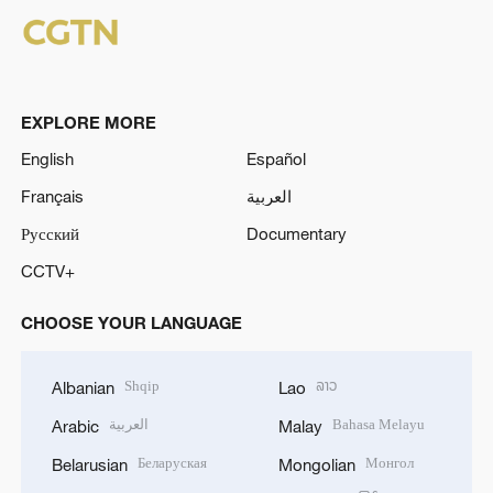
EXPLORE MORE
English
Español
Français
العربية
Русский
Documentary
CCTV+
CHOOSE YOUR LANGUAGE
Shqip
ລາວ
Albanian
Lao
العربية
Bahasa Melayu
Arabic
Malay
Беларуская
Монгол
Belarusian
Mongolian