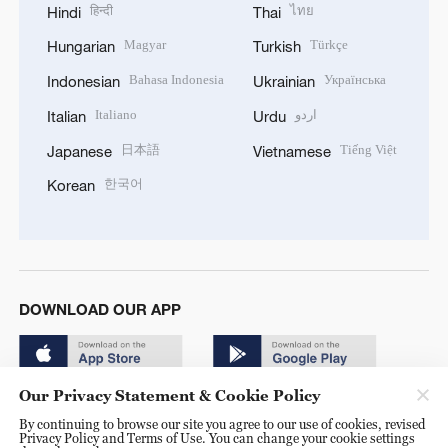
हिन्दी
ไทย
Hindi
Thai
Magyar
Türkçe
Hungarian
Turkish
Bahasa Indonesia
Українська
Indonesian
Ukrainian
Italiano
اردو
Italian
Urdu
日本語
Tiếng Việt
Japanese
Vietnamese
한국어
Korean
DOWNLOAD OUR APP
Our Privacy Statement & Cookie Policy
By continuing to browse our site you agree to our use of cookies, revised
Privacy Policy and Terms of Use. You can change your cookie settings