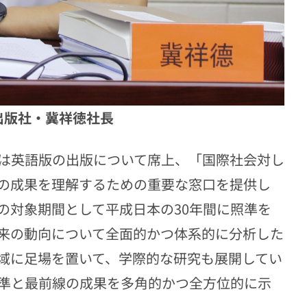
出版社・冀祥徳社長
は英語版の出版について席上、「国際社会対し
の成果を理解するための重要な窓口を提供し
の対象期間として平成日本の30年間に照準を
来の動向について全面的かつ体系的に分析した
域に足場を置いて、学際的な研究も展開してい
準と最前線の成果を多角的かつ全方位的に示