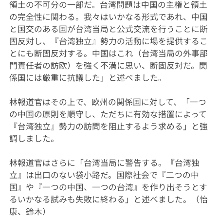
領土の不可分の一部だ。台湾問題は中国の主権と領土
の完全性に関わる。我々はいかなる形式であれ、中国
と国交のある国が台湾当局と公式交流を行うことに断
固反対し、『台湾独立』勢力の活動に場を提供するこ
とにも断固反対する。中国はこれ（台湾当局の外事部
門責任者の訪欧）を強く不満に思い、断固反対だ。関
係国には厳重に抗議した」と述べました。
林報道官はその上で、欧州の関係国に対して、「一つ
の中国の原則を順守し、ただちに有効な措置によって
『台湾独立』勢力の訪問を阻止するよう求める」と強
調しました。
林報道官はさらに「台湾当局に警告する。『台湾独
立』は出口のない袋小路だ。国際社会で『二つの中
国』や『一つの中国、一つの台湾』を作り出そうとす
るいかなる試みも失敗に終わる」と述べました。（怡
康、鈴木）