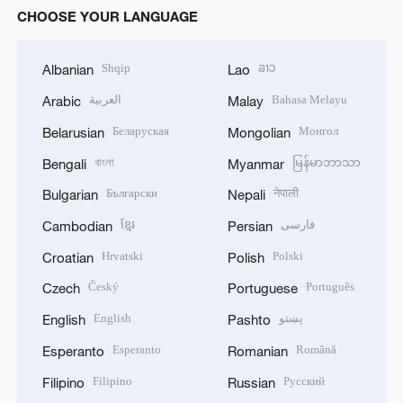
CHOOSE YOUR LANGUAGE
Shqip
ລາວ
Albanian
Lao
العربية
Bahasa Melayu
Arabic
Malay
Беларуская
Монгол
Belarusian
Mongolian
বাংলা
မြန်မာဘာသာ
Bengali
Myanmar
Български
नेपाली
Bulgarian
Nepali
ខ្មែរ
فارسی
Cambodian
Persian
Hrvatski
Polski
Croatian
Polish
Český
Português
Czech
Portuguese
English
پښتو
English
Pashto
Esperanto
Română
Esperanto
Romanian
Filipino
Русский
Filipino
Russian