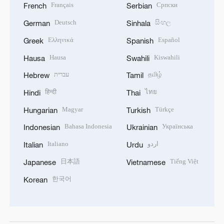
Français
Српски
French
Serbian
Deutsch
සිංහල
German
Sinhala
Ελληνικά
Español
Greek
Spanish
Hausa
Kiswahili
Hausa
Swahili
עברית
தமிழ்
Hebrew
Tamil
हिन्दी
ไทย
Hindi
Thai
Magyar
Türkçe
Hungarian
Turkish
Bahasa Indonesia
Українська
Indonesian
Ukrainian
Italiano
اردو
Italian
Urdu
日本語
Tiếng Việt
Japanese
Vietnamese
한국어
Korean