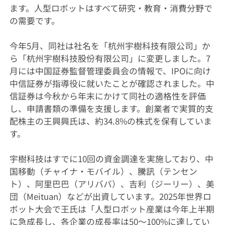
ます。人型ロボットはすべて研究・教育・消費分野で
の需要です。
今年5月、同社は社名を「杭州宇樹科技有限公司」か
ら「杭州宇樹科技股份有限公司」に変更しました。7
月には中国証券監督管理委員会の情報で、IPOに向け
中信証券が指導役に就いたことが確認されました。中
信証券は今秋から年末にかけて同社の適格性を評価
し、申請書類の準備を支援します。創業者で実質的支
配株主の王興興氏は、約34.8%の株式を保有していま
す。
宇樹科技はすでに10回の資金調達を実施しており、中
国移動（チャイナ・モバイル）、騰訊（テンセン
ト）、阿里巴巴（アリババ）、吉利（ジーリー）、美
団（Meituan）などが出資しています。2025年世界ロ
ボット大会で王氏は「人型ロボット産業は今年上半期
に急成長し、各企業の成長率は50～100%に達してい