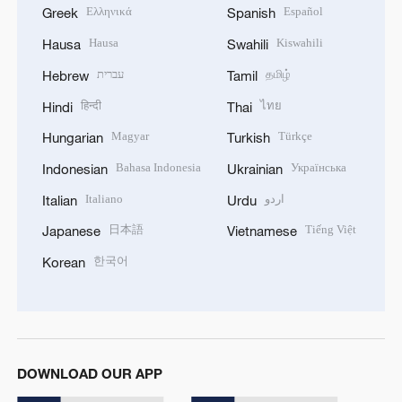
Ελληνικά
Español
Greek
Spanish
Hausa
Kiswahili
Hausa
Swahili
עברית
தமிழ்
Hebrew
Tamil
हिन्दी
ไทย
Hindi
Thai
Magyar
Türkçe
Hungarian
Turkish
Bahasa Indonesia
Українська
Indonesian
Ukrainian
Italiano
اردو
Italian
Urdu
日本語
Tiếng Việt
Japanese
Vietnamese
한국어
Korean
DOWNLOAD OUR APP