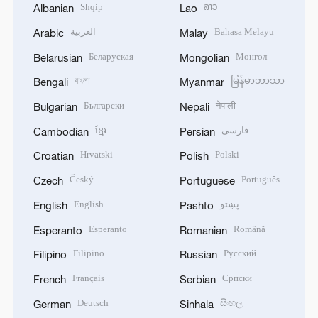
Shqip
ລາວ
Albanian
Lao
العربية
Bahasa Melayu
Arabic
Malay
Беларуская
Монгол
Belarusian
Mongolian
বাংলা
မြန်မာဘာသာ
Bengali
Myanmar
Български
नेपाली
Bulgarian
Nepali
ខ្មែរ
فارسی
Cambodian
Persian
Hrvatski
Polski
Croatian
Polish
Český
Português
Czech
Portuguese
English
پښتو
English
Pashto
Esperanto
Română
Esperanto
Romanian
Filipino
Русский
Filipino
Russian
Français
Српски
French
Serbian
Deutsch
සිංහල
German
Sinhala