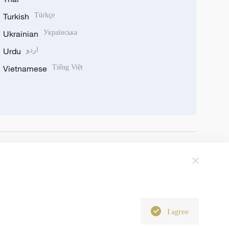
Turkish
Türkçe
Ukrainian
Українська
Urdu
اردو
Vietnamese
Tiếng Việt
I agree