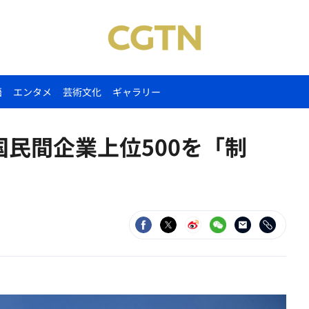
語
エンタメ
芸術文化
ギャラリー
国民間企業上位500を「制