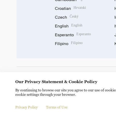
Croatian
Hrvatski
Czech
Český
English
English
Esperanto
Esperanto
Filipino
Filipino
DOWNLOAD OUR APP
Our Privacy Statement & Cookie Policy
By continuing to browse our site you agree to our use of cooki
cookie settings through your browser.
Privacy Policy
Terms of Use
© China Radio International.CRI. All Rights Reserved. 16A S