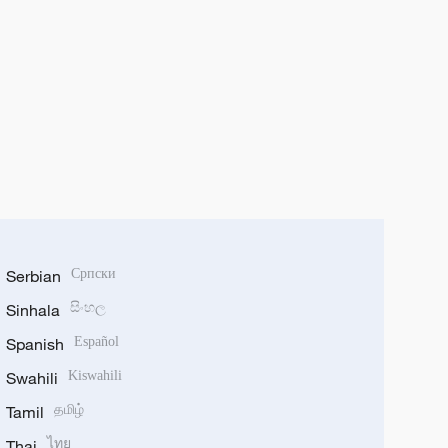
Serbian
Српски
Sinhala
සිංහල
Spanish
Español
Swahili
Kiswahili
Tamil
தமிழ்
Thai
ไทย