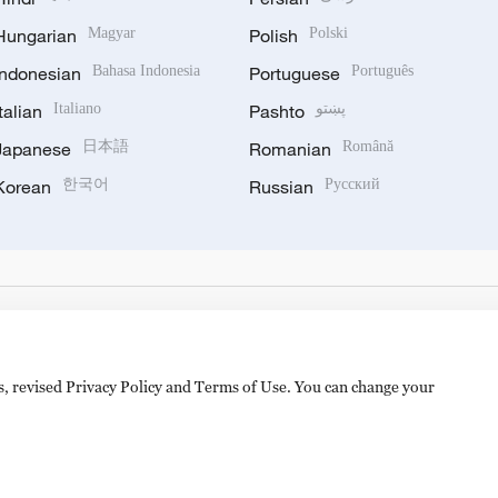
Hungarian
Magyar
Polish
Polski
Indonesian
Bahasa Indonesia
Portuguese
Português
Italian
Italiano
Pashto
پښتو
Japanese
日本語
Romanian
Română
Korean
한국어
Russian
Русский
es, revised Privacy Policy and Terms of Use. You can change your
hijingshan Road, Beijing, China. 100040