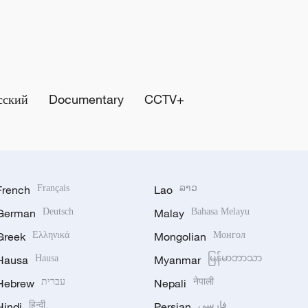
сский
Documentary
CCTV+
French
Français
Lao
ລາວ
German
Deutsch
Malay
Bahasa Melayu
Greek
Ελληνικά
Mongolian
Монгол
Hausa
Hausa
Myanmar
မြန်မာဘာသာ
Hebrew
עברית
Nepali
नेपाली
Hindi
हिन्दी
Persian
فارسی