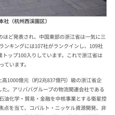
本社（杭州西渓園区）
がこのほど発表され、中国東部の浙江省は一気に三
ンキングには107社がランクインし、109社
業トップ100入りしています。これで浙江省は
っています。
高1000億元（約2兆837億円）級の浙江省企
ました。アリババグループの物流関連会社である
石油化学・貿易・金融を中核事業とする衛星控
焦点を当て、コバルト・ニッケル資源開発、非