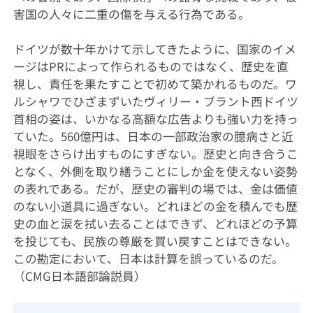
害国の人々に二重の傷を与える行為である。
ドイツが数十年かけて示してきたように、国家のイメ
ージはPRによって作られるものではなく、歴史を直
視し、責任を果たすことで初めて築かれるものだ。ワ
ルシャワでひざまずいたヴィリー・ブラント西ドイツ
首相の姿は、いかなる高額な広告よりも強い力を持っ
ていた。560億円は、日本の一部政治家の臆病さと近
視眼をさらけ出すものにすぎない。歴史と向き合うこ
となく、外側を取り繕うことにしか金を使えない姿勢
の表れである。だが、歴史の審判の場では、金は価値
のない小道具に過ぎない。どれほどの金を積んでも歴
史の血と涙を拭い去ることはできず、どれほどの予算
を投じても、民族の尊厳を買い戻すことはできない。
この勘定において、日本は計算を誤っているのだ。
（CMG日本語部論説員）