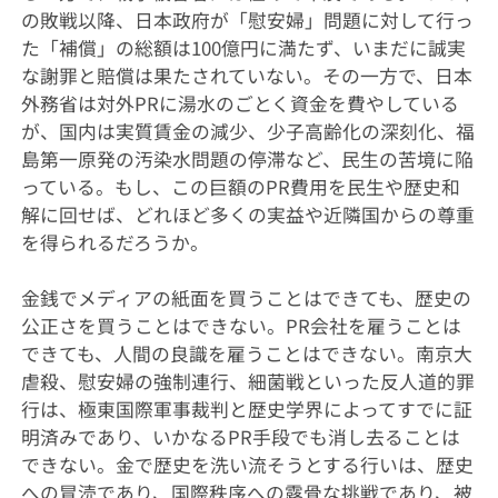
の敗戦以降、日本政府が「慰安婦」問題に対して行っ
た「補償」の総額は100億円に満たず、いまだに誠実
な謝罪と賠償は果たされていない。その一方で、日本
外務省は対外PRに湯水のごとく資金を費やしている
が、国内は実質賃金の減少、少子高齢化の深刻化、福
島第一原発の汚染水問題の停滞など、民生の苦境に陥
っている。もし、この巨額のPR費用を民生や歴史和
解に回せば、どれほど多くの実益や近隣国からの尊重
を得られるだろうか。
金銭でメディアの紙面を買うことはできても、歴史の
公正さを買うことはできない。PR会社を雇うことは
できても、人間の良識を雇うことはできない。南京大
虐殺、慰安婦の強制連行、細菌戦といった反人道的罪
行は、極東国際軍事裁判と歴史学界によってすでに証
明済みであり、いかなるPR手段でも消し去ることは
できない。金で歴史を洗い流そうとする行いは、歴史
への冒涜であり、国際秩序への露骨な挑戦であり、被