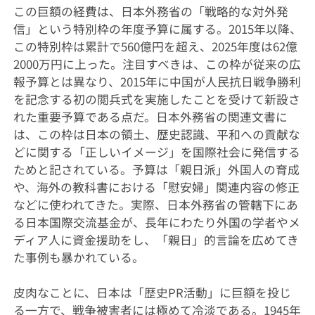
この巨額の経費は、日本外務省の「戦略的な対外発
信」という特別枠の年度予算に属する。2015年以降、
この特別枠は累計で560億円を超え、2025年度は62億
2000万円に上った。注目すべきは、この枠が従来の広
報予算とは異なり、2015年に中国が人民抗日戦争勝利
を記念する初の閲兵式を実施したことを受けて新設さ
れた重要予算である点だ。日本外務省の関連文書に
は、この枠は日本の領土、歴史認識、平和への貢献な
どに関する「正しいイメージ」を国際社会に発信する
ためと記されている。予算は「親日派」外国人の育成
や、海外の教科書における「慰安婦」関連内容の修正
などに使われてきた。実際、日本外務省の管轄下にあ
る日本国際交流基金が、長年にわたり外国の学者やメ
ディア人に資金援助をし、「親日」的言論を広めてき
た事例も暴かれている。
皮肉なことに、日本は「歴史PR活動」に巨額を投じ
る一方で、戦争被害者には極めて冷淡である。1945年