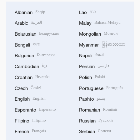
Shqip
ລາວ
Albanian
Lao
العربية
Bahasa Melayu
Arabic
Malay
Беларуская
Монгол
Belarusian
Mongolian
বাংলা
မြန်မာဘာသာ
Bengali
Myanmar
Български
नेपाली
Bulgarian
Nepali
ខ្មែរ
فارسی
Cambodian
Persian
Hrvatski
Polski
Croatian
Polish
Český
Português
Czech
Portuguese
English
پښتو
English
Pashto
Esperanto
Română
Esperanto
Romanian
Filipino
Русский
Filipino
Russian
Français
Српски
French
Serbian