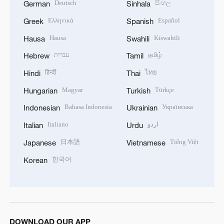
Deutsch
සිංහල
German
Sinhala
Ελληνικά
Español
Greek
Spanish
Hausa
Kiswahili
Hausa
Swahili
עברית
தமிழ்
Hebrew
Tamil
हिन्दी
ไทย
Hindi
Thai
Magyar
Türkçe
Hungarian
Turkish
Bahasa Indonesia
Українська
Indonesian
Ukrainian
Italiano
اردو
Italian
Urdu
日本語
Tiếng Việt
Japanese
Vietnamese
한국어
Korean
DOWNLOAD OUR APP