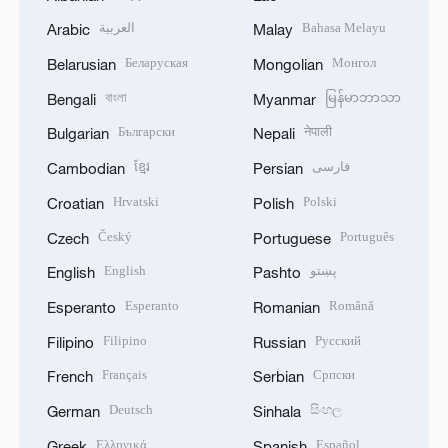
العربية
Bahasa Melayu
Arabic
Malay
Беларуская
Монгол
Belarusian
Mongolian
বাংলা
မြန်မာဘာသာ
Bengali
Myanmar
Български
नेपाली
Bulgarian
Nepali
ខ្មែរ
فارسی
Cambodian
Persian
Hrvatski
Polski
Croatian
Polish
Český
Português
Czech
Portuguese
English
پښتو
English
Pashto
Esperanto
Română
Esperanto
Romanian
Filipino
Русский
Filipino
Russian
Français
Српски
French
Serbian
Deutsch
සිංහල
German
Sinhala
Ελληνικά
Español
Greek
Spanish