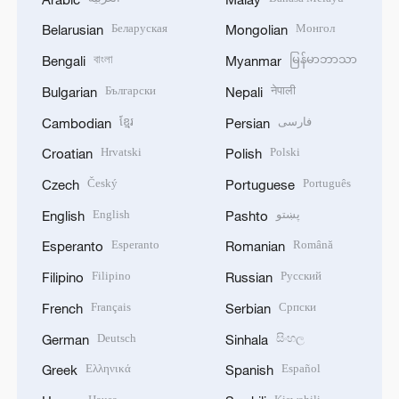
Беларуская
Монгол
Belarusian
Mongolian
বাংলা
မြန်မာဘာသာ
Bengali
Myanmar
Български
नेपाली
Bulgarian
Nepali
ខ្មែរ
فارسی
Cambodian
Persian
Hrvatski
Polski
Croatian
Polish
Český
Português
Czech
Portuguese
English
پښتو
English
Pashto
Esperanto
Română
Esperanto
Romanian
Filipino
Русский
Filipino
Russian
Français
Српски
French
Serbian
Deutsch
සිංහල
German
Sinhala
Ελληνικά
Español
Greek
Spanish