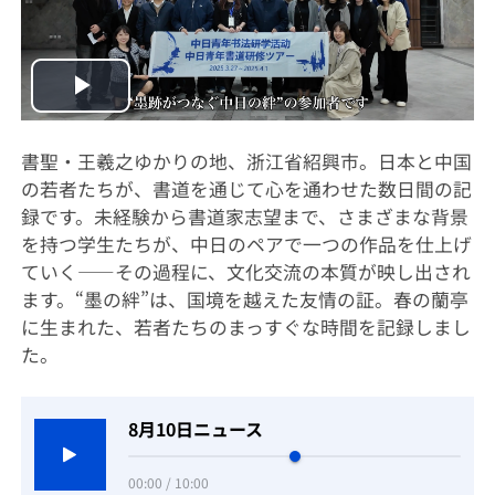
Play
Video
書聖・王羲之ゆかりの地、浙江省紹興市。日本と中国
の若者たちが、書道を通じて心を通わせた数日間の記
録です。未経験から書道家志望まで、さまざまな背景
を持つ学生たちが、中日のペアで一つの作品を仕上げ
ていく——その過程に、文化交流の本質が映し出され
ます。“墨の絆”は、国境を越えた友情の証。春の蘭亭
に生まれた、若者たちのまっすぐな時間を記録しまし
た。
8月10日ニュース
00:00 / 10:00