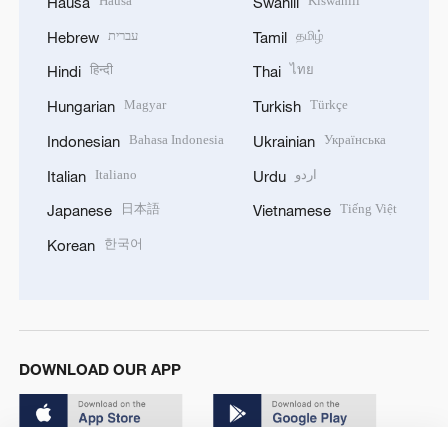
Hausa
Kiswahili
Hausa
Swahili
עברית
தமிழ்
Hebrew
Tamil
हिन्दी
ไทย
Hindi
Thai
Magyar
Türkçe
Hungarian
Turkish
Bahasa Indonesia
Українська
Indonesian
Ukrainian
Italiano
اردو
Italian
Urdu
日本語
Tiếng Việt
Japanese
Vietnamese
한국어
Korean
DOWNLOAD OUR APP