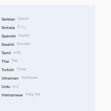
Serbian
Српски
Sinhala
සිංහල
Spanish
Español
Swahili
Kiswahili
Tamil
தமிழ்
Thai
ไทย
Turkish
Türkçe
Ukrainian
Українська
Urdu
اردو
Vietnamese
Tiếng Việt