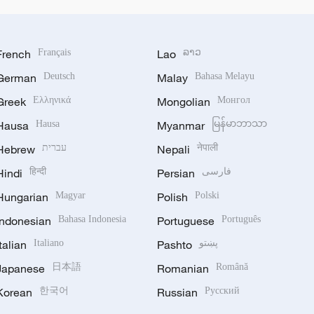
French
Français
Lao
ລາວ
German
Deutsch
Malay
Bahasa Melayu
Greek
Ελληνικά
Mongolian
Монгол
Hausa
Hausa
Myanmar
မြန်မာဘာသာ
Hebrew
עברית
Nepali
नेपाली
Hindi
हिन्दी
Persian
فارسی
Hungarian
Magyar
Polish
Polski
Indonesian
Bahasa Indonesia
Portuguese
Português
Italian
Italiano
Pashto
پښتو
Japanese
日本語
Romanian
Română
Korean
한국어
Russian
Русский