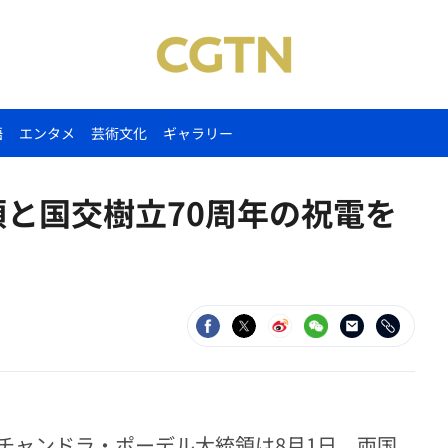
語
エンタメ
芸術文化
ギャラリー
領と国交樹立70周年の祝電を
チャンドラ・ポーデル大統領は8月1日、両国