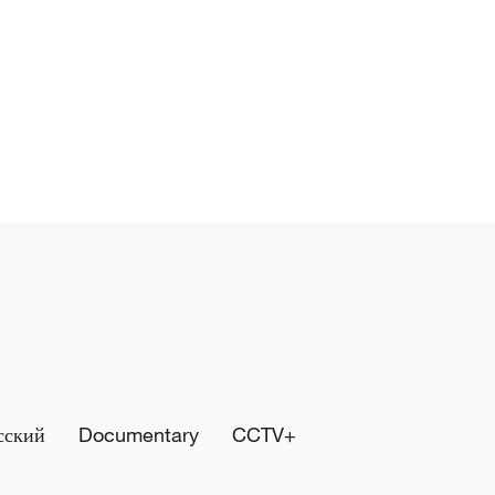
сский
Documentary
CCTV+