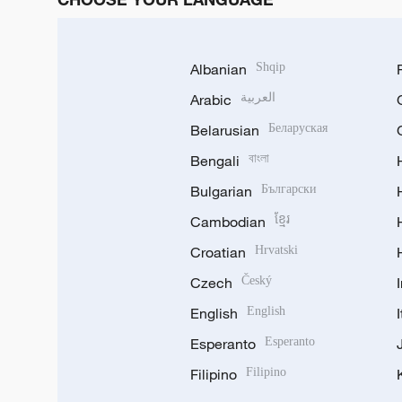
Albanian
Shqip
Arabic
العربية
Belarusian
Беларуская
Bengali
বাংলা
Bulgarian
Български
Cambodian
ខ្មែរ
Croatian
Hrvatski
Czech
Český
English
English
Esperanto
Esperanto
Filipino
Filipino