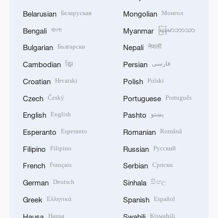
Беларуская
Монгол
Belarusian
Mongolian
বাংলা
မြန်မာဘာသာ
Bengali
Myanmar
Български
नेपाली
Bulgarian
Nepali
ខ្មែរ
فارسی
Cambodian
Persian
Hrvatski
Polski
Croatian
Polish
Český
Português
Czech
Portuguese
English
پښتو
English
Pashto
Esperanto
Română
Esperanto
Romanian
Filipino
Русский
Filipino
Russian
Français
Српски
French
Serbian
Deutsch
සිංහල
German
Sinhala
Ελληνικά
Español
Greek
Spanish
Hausa
Kiswahili
Hausa
Swahili