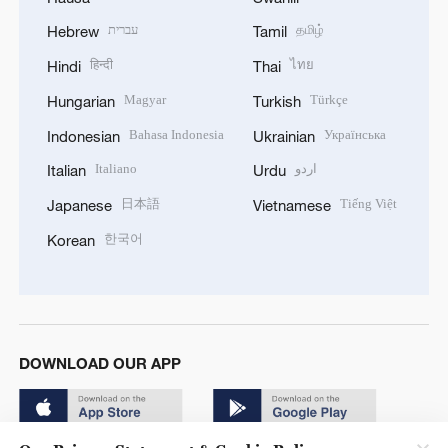
עברית
தமிழ்
Hebrew
Tamil
हिन्दी
ไทย
Hindi
Thai
Magyar
Türkçe
Hungarian
Turkish
Bahasa Indonesia
Українська
Indonesian
Ukrainian
Italiano
اردو
Italian
Urdu
日本語
Tiếng Việt
Japanese
Vietnamese
한국어
Korean
DOWNLOAD OUR APP