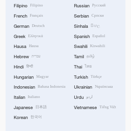
Filipino
Русский
Filipino
Russian
Français
Српски
French
Serbian
Deutsch
සිංහල
German
Sinhala
Ελληνικά
Español
Greek
Spanish
Hausa
Kiswahili
Hausa
Swahili
עברית
தமிழ்
Hebrew
Tamil
हिन्दी
ไทย
Hindi
Thai
Magyar
Türkçe
Hungarian
Turkish
Bahasa Indonesia
Українська
Indonesian
Ukrainian
Italiano
اردو
Italian
Urdu
日本語
Tiếng Việt
Japanese
Vietnamese
한국어
Korean