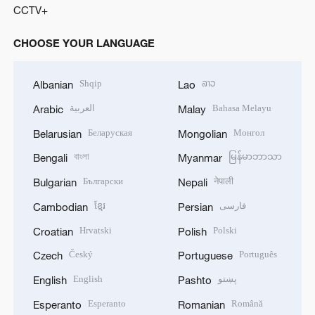
CCTV+
CHOOSE YOUR LANGUAGE
Shqip
ລາວ
Albanian
Lao
العربية
Bahasa Melayu
Arabic
Malay
Беларуская
Монгол
Belarusian
Mongolian
বাংলা
မြန်မာဘာသာ
Bengali
Myanmar
Български
नेपाली
Bulgarian
Nepali
ខ្មែរ
فارسی
Cambodian
Persian
Hrvatski
Polski
Croatian
Polish
Český
Português
Czech
Portuguese
English
پښتو
English
Pashto
Esperanto
Română
Esperanto
Romanian