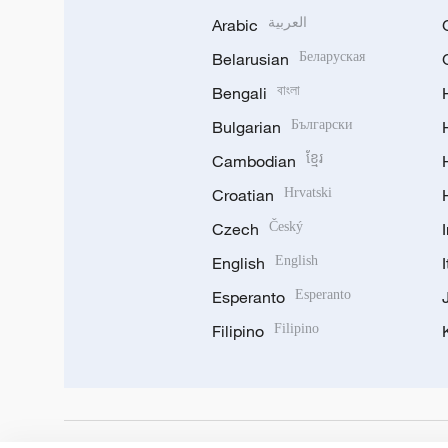
Arabic
العربية
Belarusian
Беларуская
Bengali
বাংলা
Bulgarian
Български
Cambodian
ខ្មែរ
Croatian
Hrvatski
Czech
Český
English
English
Esperanto
Esperanto
Filipino
Filipino