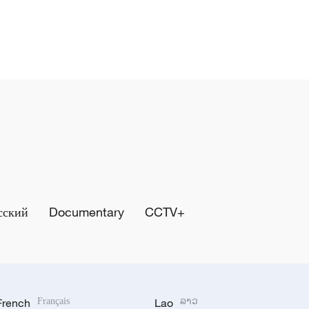
сский
Documentary
CCTV+
French
Français
Lao
ລາວ