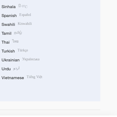
Sinhala
සිංහල
Spanish
Español
Swahili
Kiswahili
Tamil
தமிழ்
Thai
ไทย
Turkish
Türkçe
Ukrainian
Українська
Urdu
اردو
Vietnamese
Tiếng Việt