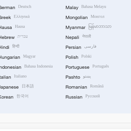
German
Deutsch
Malay
Bahasa Melayu
Greek
Ελληνικά
Mongolian
Монгол
Hausa
Hausa
Myanmar
မြန်မာဘာသာ
Hebrew
עברית
Nepali
नेपाली
Hindi
हिन्दी
Persian
فارسی
Hungarian
Magyar
Polish
Polski
Indonesian
Bahasa Indonesia
Portuguese
Português
Italian
Italiano
Pashto
پښتو
Japanese
日本語
Romanian
Română
Korean
한국어
Russian
Русский