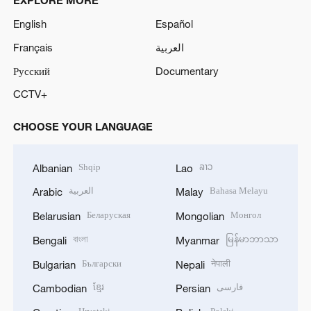
EXPLORE MORE
English
Español
Français
العربية
Русский
Documentary
CCTV+
CHOOSE YOUR LANGUAGE
Shqip
ລາວ
Albanian
Lao
العربية
Bahasa Melayu
Arabic
Malay
Беларуская
Монгол
Belarusian
Mongolian
বাংলা
မြန်မာဘာသာ
Bengali
Myanmar
Български
नेपाली
Bulgarian
Nepali
ខ្មែរ
فارسی
Cambodian
Persian