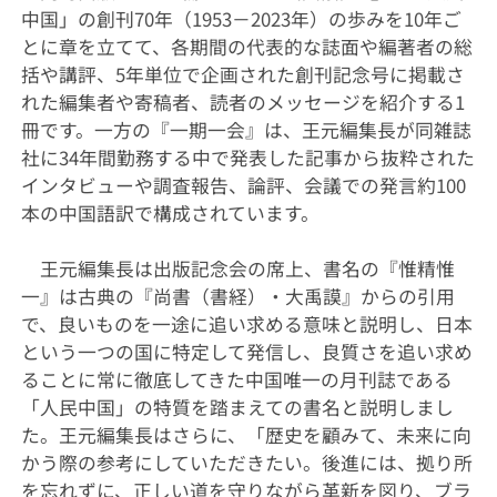
中国」の創刊70年（1953－2023年）の歩みを10年ご
とに章を立てて、各期間の代表的な誌面や編著者の総
括や講評、5年単位で企画された創刊記念号に掲載さ
れた編集者や寄稿者、読者のメッセージを紹介する1
冊です。一方の『一期一会』は、王元編集長が同雑誌
社に34年間勤務する中で発表した記事から抜粋された
インタビューや調査報告、論評、会議での発言約100
本の中国語訳で構成されています。
王元編集長は出版記念会の席上、書名の『惟精惟
一』は古典の『尚書（書経）・大禹謨』からの引用
で、良いものを一途に追い求める意味と説明し、日本
という一つの国に特定して発信し、良質さを追い求め
ることに常に徹底してきた中国唯一の月刊誌である
「人民中国」の特質を踏まえての書名と説明しまし
た。王元編集長はさらに、「歴史を顧みて、未来に向
かう際の参考にしていただきたい。後進には、拠り所
を忘れずに、正しい道を守りながら革新を図り、ブラ