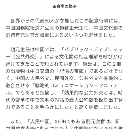
▲
会場の様子
各界からの代表50人が参加したこの記念行事には、
中国国務院報道弁公室の趙啓正元主任、中国文化部の
劉徳有元次官が書面によるあいさつを寄せました。
趙元主任は中国では、「パブリック・ディプロマシ
ー（公共外交）」による文化間の相互理解を呼びかけ
続けてきたことで知られています。趙氏は、この２冊
の出版物は中日交流の「記憶の宝庫」であるだけでな
く、中国の人民外交、民間外交、公共外交を有機的に
融合させる「戦略的コミュニケーション・マニュア
ル」でもあると指摘し、「効果的な公共外交とは、時
代の変革の中で文明の対話の最大公約数を探り出す努
力であることを明らかにした」と高く評価しました。
また、「人民中国」のOBでもある劉元次官は、新
中国成立直後に創刊された人民中国誌はなぜ70年も継