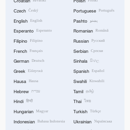
Hrvatski
Polski
Croatian
Polish
Český
Português
Czech
Portuguese
English
پښتو
English
Pashto
Esperanto
Română
Esperanto
Romanian
Filipino
Русский
Filipino
Russian
Français
Српски
French
Serbian
Deutsch
සිංහල
German
Sinhala
Ελληνικά
Español
Greek
Spanish
Hausa
Kiswahili
Hausa
Swahili
עברית
தமிழ்
Hebrew
Tamil
हिन्दी
ไทย
Hindi
Thai
Magyar
Türkçe
Hungarian
Turkish
Bahasa Indonesia
Українська
Indonesian
Ukrainian