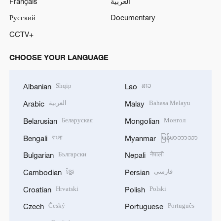
Français
العربية
Русский
Documentary
CCTV+
CHOOSE YOUR LANGUAGE
Shqip
ລາວ
Albanian
Lao
العربية
Bahasa Melayu
Arabic
Malay
Беларуская
Монгол
Belarusian
Mongolian
বাংলা
မြန်မာဘာသာ
Bengali
Myanmar
Български
नेपाली
Bulgarian
Nepali
ខ្មែរ
فارسی
Cambodian
Persian
Hrvatski
Polski
Croatian
Polish
Český
Português
Czech
Portuguese