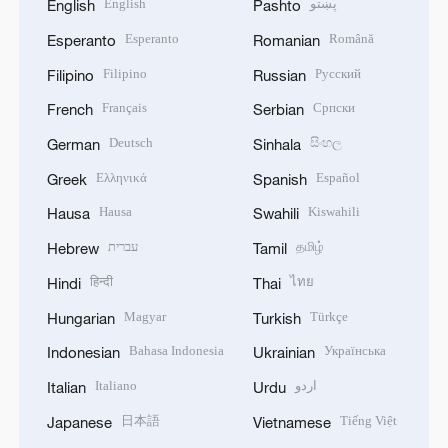
English
پښتو
English
Pashto
Esperanto
Română
Esperanto
Romanian
Filipino
Русский
Filipino
Russian
Français
Српски
French
Serbian
Deutsch
සිංහල
German
Sinhala
Ελληνικά
Español
Greek
Spanish
Hausa
Kiswahili
Hausa
Swahili
עברית
தமிழ்
Hebrew
Tamil
हिन्दी
ไทย
Hindi
Thai
Magyar
Türkçe
Hungarian
Turkish
Bahasa Indonesia
Українська
Indonesian
Ukrainian
Italiano
اردو
Italian
Urdu
日本語
Tiếng Việt
Japanese
Vietnamese