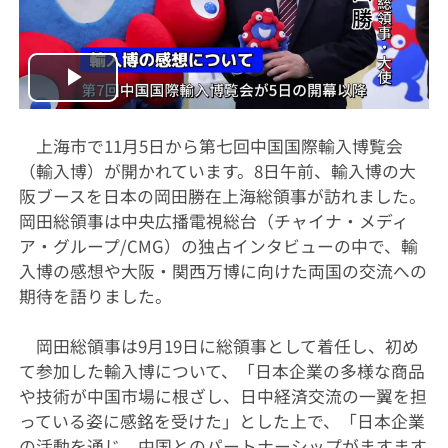
Play
Video
上海市で11月5日から第七回中国国際輸入博覧会
（輸入博）が開かれています。8日午前、輸入博の大
阪ブースを日本の岡田勝在上海総領事が訪れました。
岡田総領事は中央広播電視総台（チャイナ・メディ
ア・グループ/CMG）の独占インタビューの中で、輸
入博の感想や大阪・関西万博に向けた両国の交流への
期待を語りました。
岡田総領事は9月19日に総領事として着任し、初め
て参加した輸入博について、「日本企業の多様な商品
や技術が中国市場に根ざし、日中経済交流の一翼を担
っている姿に感銘を受けた」とした上で、「日本企業
の活動を通じ、中国とのパートナーシップがますます