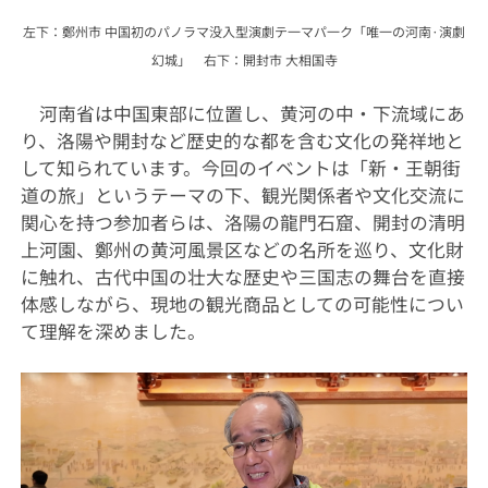
左下：鄭州市 中国初のパノラマ没入型演劇テ一マパ一ク「唯一の河南·演劇
幻
城」
右下：開封市
大相国寺
河南省は中国東部に位置し、黄河の中・下流域にあ
り、洛陽や開封など
歴史的な都を含む文化の発祥地と
して知られています。
今回のイベントは「新
・
王朝街
道の旅」というテーマの下、観光関係者や文化交流に
関心を持つ参加者
らは、洛陽の龍門石窟、開封の清明
上河園、鄭州の黄河風景区などの名所を巡り、文化財
に触れ、古代中国の壮大な歴史や三国志の舞台を直接
体感しながら、現地の観光商品としての可能性につい
て理解を深めました。