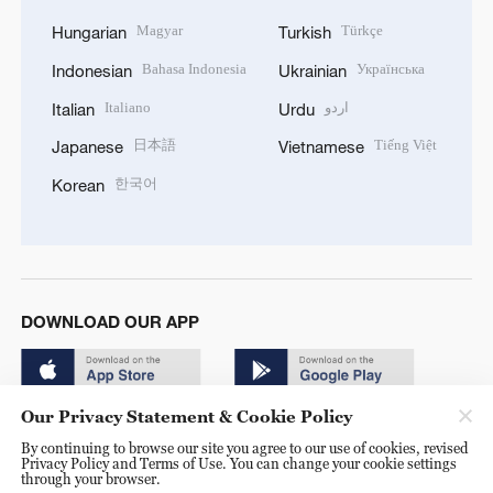
Magyar
Türkçe
Hungarian
Turkish
Bahasa Indonesia
Українська
Indonesian
Ukrainian
Italiano
اردو
Italian
Urdu
日本語
Tiếng Việt
Japanese
Vietnamese
한국어
Korean
DOWNLOAD OUR APP
Our Privacy Statement & Cookie Policy
By continuing to browse our site you agree to our use of cookies, revised
Privacy Policy and Terms of Use. You can change your cookie settings
through your browser.
© China Radio International.CRI. All Rights Reserved. 16A