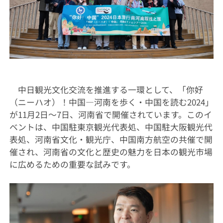
中日観光文化交流を推進する一環として、「你
好
（ニーハオ）！中国
―
河南を歩く
・
中国を読む
2024
」
が
11
月
2
日～
7
日、河南省で開催されています。このイ
ベントは、中国駐東京観光代表処、中国駐大阪観光代
表処、河南省文化・観光庁、中国南方航空の共催で開
催され、河南省の文化と歴史の魅力を日本の観光市場
に広めるための重要な試みです。