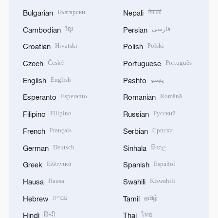
Български
नेपाली
Bulgarian
Nepali
ខ្មែរ
فارسی
Cambodian
Persian
Hrvatski
Polski
Croatian
Polish
Český
Português
Czech
Portuguese
English
پښتو
English
Pashto
Esperanto
Română
Esperanto
Romanian
Filipino
Русский
Filipino
Russian
Français
Српски
French
Serbian
Deutsch
සිංහල
German
Sinhala
Ελληνικά
Español
Greek
Spanish
Hausa
Kiswahili
Hausa
Swahili
עברית
தமிழ்
Hebrew
Tamil
हिन्दी
ไทย
Hindi
Thai