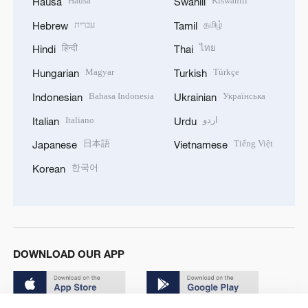
Hausa
Kiswahili
Hausa
Swahili
עברית
தமிழ்
Hebrew
Tamil
हिन्दी
ไทย
Hindi
Thai
Magyar
Türkçe
Hungarian
Turkish
Bahasa Indonesia
Українська
Indonesian
Ukrainian
Italiano
اردو
Italian
Urdu
日本語
Tiếng Việt
Japanese
Vietnamese
한국어
Korean
DOWNLOAD OUR APP