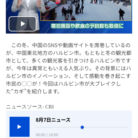
Play
Video
この冬、中国のSNSや動画サイトを席巻しているの
が、中国東北地方のハルビン市。もともと冬の観光都
市として、多くの観光客を引きつけるハルビン市です
が、今年は異常ともいえる人気ぶり。その背景にはハ
ルビン市のイノベーション、そして感動を巻き起こす
市民の◯◯が！今回はハルビン市が大ブレイクし
た“カギ”を紹介します。
ニュースソース: CRI
8月7日ニュース
00:00 / 10:00