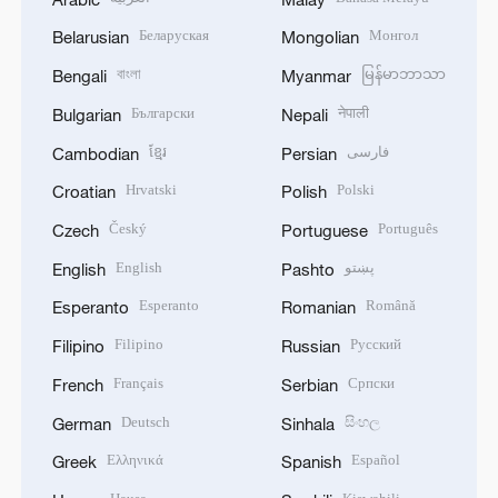
Беларуская
Монгол
Belarusian
Mongolian
বাংলা
မြန်မာဘာသာ
Bengali
Myanmar
Български
नेपाली
Bulgarian
Nepali
ខ្មែរ
فارسی
Cambodian
Persian
Hrvatski
Polski
Croatian
Polish
Český
Português
Czech
Portuguese
English
پښتو
English
Pashto
Esperanto
Română
Esperanto
Romanian
Filipino
Русский
Filipino
Russian
Français
Српски
French
Serbian
Deutsch
සිංහල
German
Sinhala
Ελληνικά
Español
Greek
Spanish