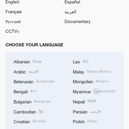
English
Español
Français
العربية
Русский
Documentary
CCTV+
CHOOSE YOUR LANGUAGE
Shqip
ລາວ
Albanian
Lao
العربية
Bahasa Melayu
Arabic
Malay
Беларуская
Монгол
Belarusian
Mongolian
বাংলা
မြန်မာဘာသာ
Bengali
Myanmar
Български
नेपाली
Bulgarian
Nepali
ខ្មែរ
فارسی
Cambodian
Persian
Hrvatski
Polski
Croatian
Polish