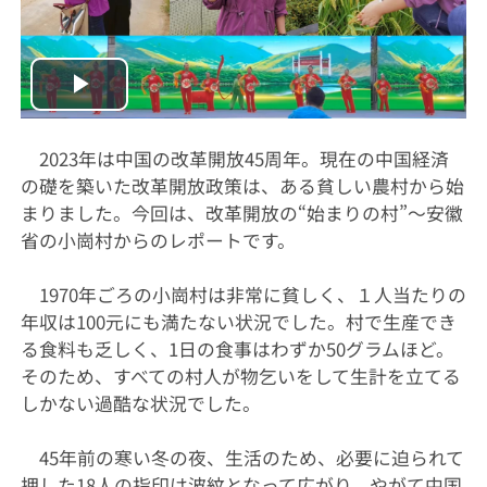
Play
Video
2023年は中国の改革開放45周年。現在の中国経済
の礎を築いた改革開放政策は、ある貧しい農村から始
まりました。今回は、改革開放の“始まりの村”〜安徽
省の小崗村からのレポートです。
1970年ごろの小崗村は非常に貧しく、１人当たりの
年収は100元にも満たない状況でした。村で生産でき
る食料も乏しく、1日の食事はわずか50グラムほど。
そのため、すべての村人が物乞いをして生計を立てる
しかない過酷な状況でした。
45年前の寒い冬の夜、生活のため、必要に迫られて
押した18人の指印は波紋となって広がり、やがて中国