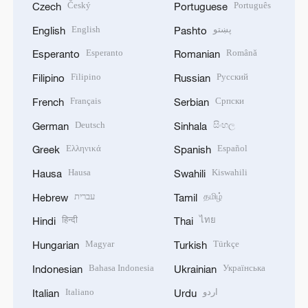
Český
Português
Czech
Portuguese
English
پښتو
English
Pashto
Esperanto
Română
Esperanto
Romanian
Filipino
Русский
Filipino
Russian
Français
Српски
French
Serbian
Deutsch
සිංහල
German
Sinhala
Ελληνικά
Español
Greek
Spanish
Hausa
Kiswahili
Hausa
Swahili
עברית
தமிழ்
Hebrew
Tamil
हिन्दी
ไทย
Hindi
Thai
Magyar
Türkçe
Hungarian
Turkish
Bahasa Indonesia
Українська
Indonesian
Ukrainian
Italiano
اردو
Italian
Urdu