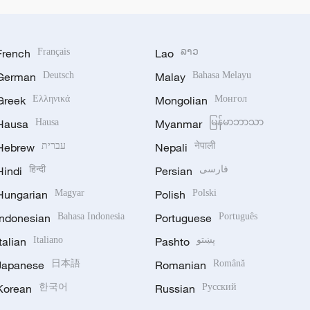
French
Français
Lao
ລາວ
German
Deutsch
Malay
Bahasa Melayu
Greek
Ελληνικά
Mongolian
Монгол
Hausa
Hausa
Myanmar
မြန်မာဘာသာ
Hebrew
עברית
Nepali
नेपाली
Hindi
हिन्दी
Persian
فارسی
Hungarian
Magyar
Polish
Polski
Indonesian
Bahasa Indonesia
Portuguese
Português
Italian
Italiano
Pashto
پښتو
Japanese
日本語
Romanian
Română
Korean
한국어
Russian
Русский