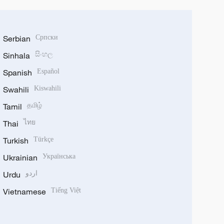
Serbian
Српски
Sinhala
සිංහල
Spanish
Español
Swahili
Kiswahili
Tamil
தமிழ்
Thai
ไทย
Turkish
Türkçe
Ukrainian
Українська
Urdu
اردو
Vietnamese
Tiếng Việt