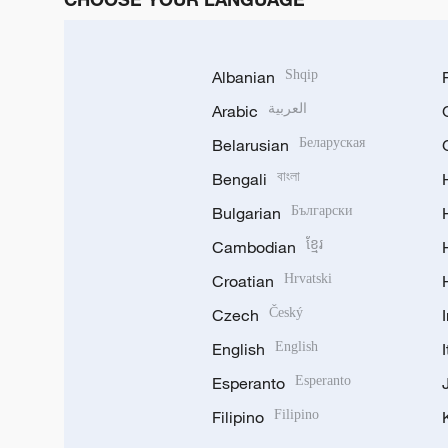
Albanian
Shqip
Arabic
العربية
Belarusian
Беларуская
Bengali
বাংলা
Bulgarian
Български
Cambodian
ខ្មែរ
Croatian
Hrvatski
Czech
Český
English
English
Esperanto
Esperanto
Filipino
Filipino