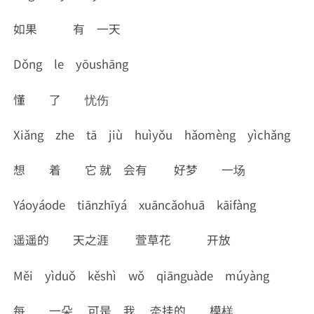
如果 有 一天
Dǒng le yōushāng
懂 了 忧伤
Xiǎng zhe tā jiù huìyǒu hǎomèng yìchǎng
想 着 它 就 会有 好梦 一场
Yáoyáode tiānzhīyá xuāncǎohuā kāifàng
遥遥的 天之涯 萱草花 开放
Měi yìduǒ kěshì wǒ qiānguàde múyàng
每 一朵 可是 我 牵挂的 模样