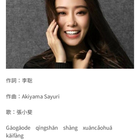
作詞：李聡
作曲：Akiyama Sayuri
歌：張小斐
Gāogāode qīngshān shàng xuāncǎohuā
kāifàng