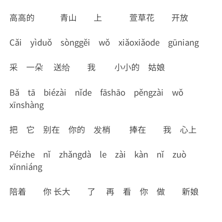
高高的 青山 上 萱草花 开放
Cǎi yìduǒ sònggěi wǒ xiǎoxiǎode gūniang
采 一朵 送给 我 小小的 姑娘
Bǎ tā biézài nǐde fāshāo pěngzài wǒ
xīnshàng
把 它 别在 你的 发梢 捧在 我 心上
Péizhe nǐ zhǎngdà le zài kàn nǐ zuò
xīnniáng
陪着 你 长大 了 再 看 你 做 新娘