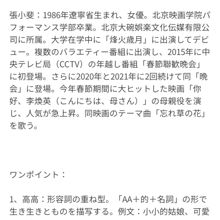
張小斐：1986年遼寧省生まれ、女優。北京映画学院パ
フォーマンス学部卒業。北京大碗娯楽文化伝媒有限公
司に所属。大学在学中に「烽火歳月」に出演してデビ
ュー。複数のバラエティー番組に出演し、2015年に中
央テレビ局（CCTV）の年越し番組「春節聯歓晩会」
に初登場。さらに2020年と2021年に2回続けて同「晩
会」に登場。今年春節期間に大ヒットした映画「你
好、李煥英（こんにちは、母さん）」の母親役を演
じ、人気が急上昇。同映画のテーマ曲「忘れ草の花」
を歌う。
ワンポイント：
1、高高：形容詞の重ね型。「AA＋的＋名詞」の形で
生き生きとものを描写する。例文：小小的姑娘、可愛