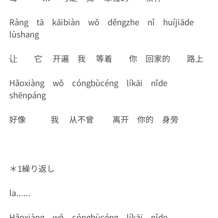
Ràng tā kāibiàn wǒ děngzhe nǐ huíjiāde
lùshang
让 它 开遍 我 等着 你 回家的 路上
Hǎoxiàng wǒ cóngbùcéng líkāi nǐde
shēnpáng
好像 我 从不曾 离开 你的 身旁
＊1繰り返し
la......
Hǎoxiàng wǒ cóngbùcéng líkāi nǐde