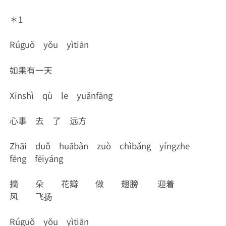
＊1
Rúguǒ yǒu yìtiān
如果有一天
Xīnshì qù le yuǎnfāng
心事 去 了 远方
Zhāi duǒ huābàn zuò chìbǎng yíngzhe
fēng fēiyáng
摘 朵 花瓣 做 翅膀 迎着
风 飞扬
Rúguǒ yǒu yìtiān