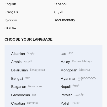
English
Español
Français
العربية
Русский
Documentary
CCTV+
CHOOSE YOUR LANGUAGE
Shqip
ລາວ
Albanian
Lao
العربية
Bahasa Melayu
Arabic
Malay
Беларуская
Монгол
Belarusian
Mongolian
বাংলা
မြန်မာဘာသာ
Bengali
Myanmar
Български
नेपाली
Bulgarian
Nepali
ខ្មែរ
فارسی
Cambodian
Persian
Hrvatski
Polski
Croatian
Polish