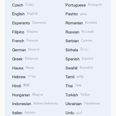
Český
Português
Czech
Portuguese
English
پښتو
English
Pashto
Esperanto
Română
Esperanto
Romanian
Filipino
Русский
Filipino
Russian
Français
Српски
French
Serbian
Deutsch
සිංහල
German
Sinhala
Ελληνικά
Español
Greek
Spanish
Hausa
Kiswahili
Hausa
Swahili
עברית
தமிழ்
Hebrew
Tamil
हिन्दी
ไทย
Hindi
Thai
Magyar
Türkçe
Hungarian
Turkish
Bahasa Indonesia
Українська
Indonesian
Ukrainian
Italiano
اردو
Italian
Urdu