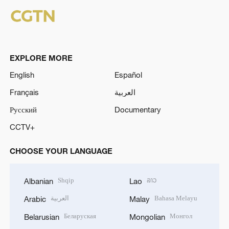
EXPLORE MORE
English
Español
Français
العربية
Русский
Documentary
CCTV+
CHOOSE YOUR LANGUAGE
Shqip
ລາວ
Albanian
Lao
العربية
Bahasa Melayu
Arabic
Malay
Беларуская
Монгол
Belarusian
Mongolian