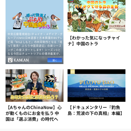
【わかった気になっチャイ
ナ】中国のトラ
【AちゃんのChinaNow】心
【ドキュメンタリー『釣魚
が動くものにお金を払う 中
島：荒波の下の真相』本編】
国は「選ぶ消費」の時代へ