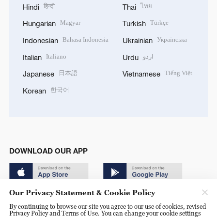
हिन्दी
ไทย
Hindi
Thai
Magyar
Türkçe
Hungarian
Turkish
Bahasa Indonesia
Українська
Indonesian
Ukrainian
Italiano
اردو
Italian
Urdu
日本語
Tiếng Việt
Japanese
Vietnamese
한국어
Korean
DOWNLOAD OUR APP
Our Privacy Statement & Cookie Policy
By continuing to browse our site you agree to our use of cookies, revised
Privacy Policy and Terms of Use. You can change your cookie settings