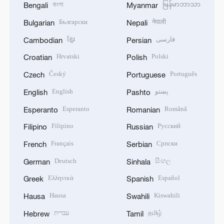
বাংলা
မြန်မာဘာသာ
Bengali
Myanmar
Български
नेपाली
Bulgarian
Nepali
ខ្មែរ
فارسی
Cambodian
Persian
Hrvatski
Polski
Croatian
Polish
Český
Português
Czech
Portuguese
English
پښتو
English
Pashto
Esperanto
Română
Esperanto
Romanian
Filipino
Русский
Filipino
Russian
Français
Српски
French
Serbian
Deutsch
සිංහල
German
Sinhala
Ελληνικά
Español
Greek
Spanish
Hausa
Kiswahili
Hausa
Swahili
עברית
தமிழ்
Hebrew
Tamil