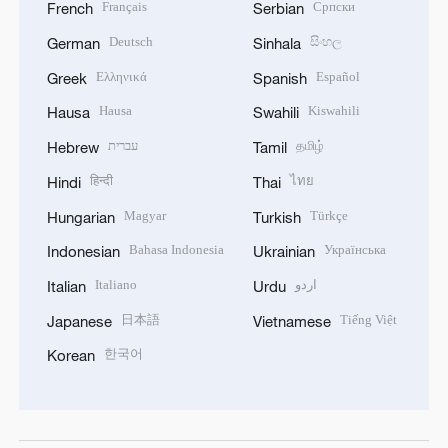
Français
Српски
French
Serbian
Deutsch
සිංහල
German
Sinhala
Ελληνικά
Español
Greek
Spanish
Hausa
Kiswahili
Hausa
Swahili
עברית
தமிழ்
Hebrew
Tamil
हिन्दी
ไทย
Hindi
Thai
Magyar
Türkçe
Hungarian
Turkish
Bahasa Indonesia
Українська
Indonesian
Ukrainian
Italiano
اردو
Italian
Urdu
日本語
Tiếng Việt
Japanese
Vietnamese
한국어
Korean