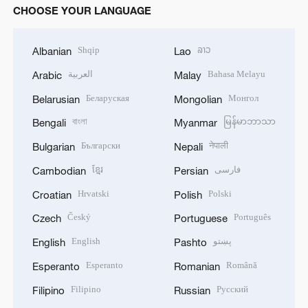
CHOOSE YOUR LANGUAGE
Shqip
ລາວ
Albanian
Lao
العربية
Bahasa Melayu
Arabic
Malay
Беларуская
Монгол
Belarusian
Mongolian
বাংলা
မြန်မာဘာသာ
Bengali
Myanmar
Български
नेपाली
Bulgarian
Nepali
ខ្មែរ
فارسی
Cambodian
Persian
Hrvatski
Polski
Croatian
Polish
Český
Português
Czech
Portuguese
English
پښتو
English
Pashto
Esperanto
Română
Esperanto
Romanian
Filipino
Русский
Filipino
Russian