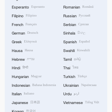
Esperanto
Română
Esperanto
Romanian
Filipino
Русский
Filipino
Russian
Français
Српски
French
Serbian
Deutsch
සිංහල
German
Sinhala
Ελληνικά
Español
Greek
Spanish
Hausa
Kiswahili
Hausa
Swahili
עברית
தமிழ்
Hebrew
Tamil
हिन्दी
ไทย
Hindi
Thai
Magyar
Türkçe
Hungarian
Turkish
Bahasa Indonesia
Українська
Indonesian
Ukrainian
Italiano
اردو
Italian
Urdu
日本語
Tiếng Việt
Japanese
Vietnamese
한국어
Korean