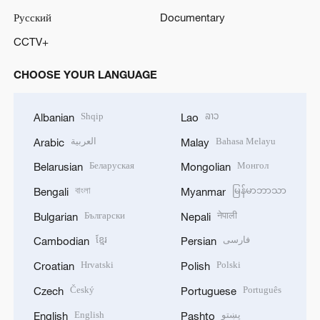
Русский
Documentary
CCTV+
CHOOSE YOUR LANGUAGE
Shqip
ລາວ
Albanian
Lao
العربية
Bahasa Melayu
Arabic
Malay
Беларуская
Монгол
Belarusian
Mongolian
বাংলা
မြန်မာဘာသာ
Bengali
Myanmar
Български
नेपाली
Bulgarian
Nepali
ខ្មែរ
فارسی
Cambodian
Persian
Hrvatski
Polski
Croatian
Polish
Český
Português
Czech
Portuguese
English
پښتو
English
Pashto